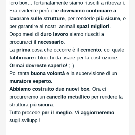
loro box… fortunatamente siamo riusciti a ritrovarli.
Era evidente però che
dovevamo continuare a
lavorare sulle strutture
, per renderle
più sicure
, e
per garantire ai nostri animali
spazi migliori
.
Dopo mesi di
duro lavoro
siamo riusciti a
procurarci il
necessario
.
La
prima
cosa che occorre è il
cemento
, col quale
fabbricare
i blocchi da usare per la costruzione.
Ormai dovreste saperlo!
;-)
Poi tanta
buona volontà
e la supervisione di un
muratore esperto.
Abbiamo costruito due nuovi box
. Ora ci
procureremo un
cancello metallico
per rendere la
struttura più
sicura
.
Tutto procede
per il meglio
. Vi
aggiorneremo
sugli sviluppi!