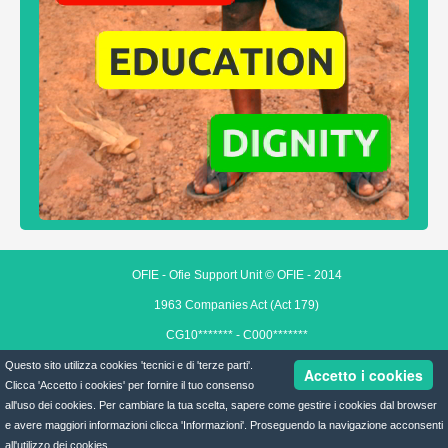
OFIE - Ofie Support Unit © OFIE - 2014
1963 Companies Act (Act 179)
CG10******* - C000*******
Disclaimer
Questo sito utilizza cookies 'tecnici e di 'terze parti'.
Accetto i cookies
Clicca 'Accetto i cookies' per fornire il tuo consenso
Privacy
all'uso dei cookies. Per cambiare la tua scelta, sapere come gestire i cookies dal browser
Cookies
e avere maggiori informazioni clicca 'Informazioni'. Proseguendo la navigazione acconsenti
all'utilizzo dei cookies.