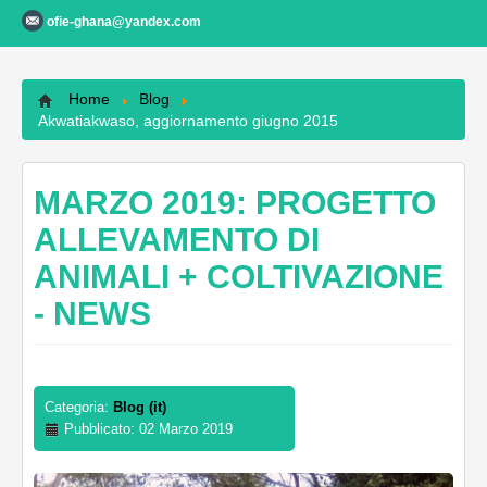
ofie-ghana@yandex.com
Contatti
Home
Blog
Akwatiakwaso, aggiornamento giugno 2015
MARZO 2019: PROGETTO
ALLEVAMENTO DI
ANIMALI + COLTIVAZIONE
- NEWS
Categoria:
Blog (it)
Pubblicato: 02 Marzo 2019