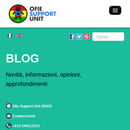
Home
Cerca
Chi siamo
BLOG
Volontariato - Ostello
Novità, informazioni, opinioni,
Blog
approfondimenti
Team
Ofie Support Unit (NGO)
Azione
Cooperazione
Aree di intervento
+233 244012313